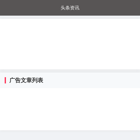
头条资讯
每日秒杀
每日爆品
电器城
国内超市
进口超市
内购福利
金桔兔
广告文章列表