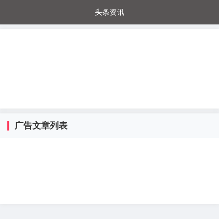
头条资讯
每日秒杀
每日爆品
电器城
国内超市
进口超市
内购福利
金桔兔
广告文章列表