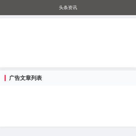
头条资讯
每日秒杀
每日爆品
电器城
国内超市
进口超市
内购福利
金桔兔
广告文章列表