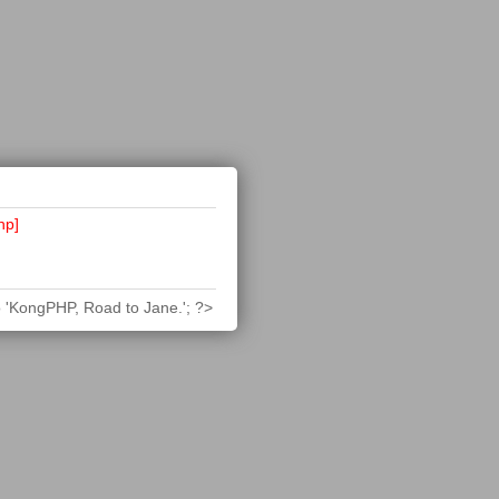
hp]
 'KongPHP, Road to Jane.'; ?>