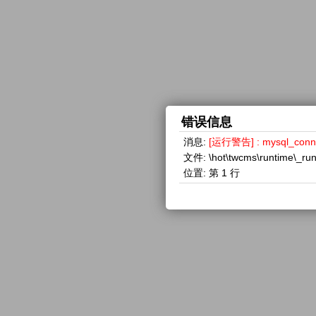
错误信息
消息:
[运行警告] : mysql_con
文件:
\hot\twcms\runtime\_ru
位置:
第 1 行