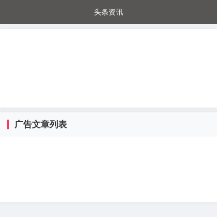
头条资讯
每日秒杀
每日爆品
电器城
国内超市
进口超市
内购福利
金桔兔
广告文章列表