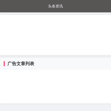
头条资讯
每日秒杀
每日爆品
电器城
国内超市
进口超市
内购福利
金桔兔
广告文章列表