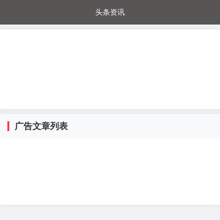
头条资讯
每日秒杀
每日爆品
电器城
国内超市
进口超市
内购福利
金桔兔
广告文章列表