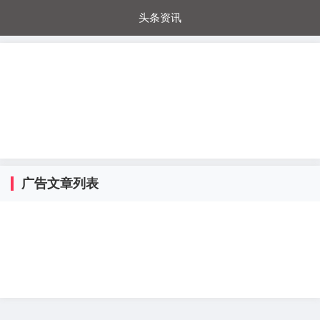
头条资讯
每日秒杀
每日爆品
电器城
国内超市
进口超市
内购福利
金桔兔
广告文章列表