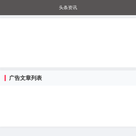
头条资讯
每日秒杀
每日爆品
电器城
国内超市
进口超市
内购福利
金桔兔
广告文章列表