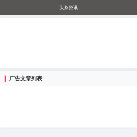
头条资讯
每日秒杀
每日爆品
电器城
国内超市
进口超市
内购福利
金桔兔
广告文章列表