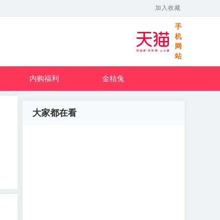
加入收藏
手
机
网
站
内购福利
金桔兔
大家都在看