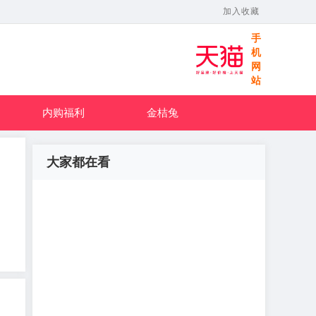
加入收藏
手
机
网
站
内购福利
金桔兔
大家都在看