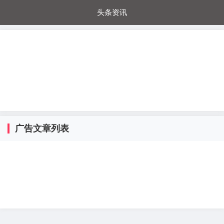
头条资讯
每日秒杀
每日爆品
电器城
国内超市
进口超市
内购福利
金桔兔
广告文章列表