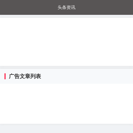
头条资讯
每日秒杀
每日爆品
电器城
国内超市
进口超市
内购福利
金桔兔
广告文章列表