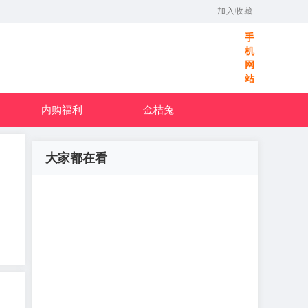
加入收藏
手
机
网
站
内购福利
金桔兔
大家都在看