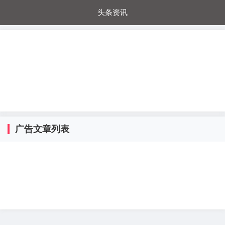
头条资讯
每日秒杀
每日爆品
电器城
国内超市
进口超市
内购福利
金桔兔
广告文章列表