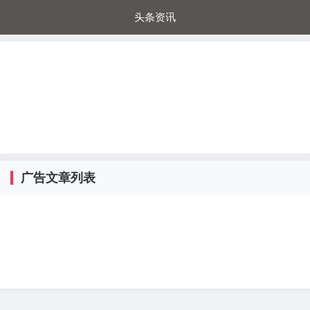
头条资讯
每日秒杀
每日爆品
电器城
国内超市
进口超市
内购福利
金桔兔
广告文章列表