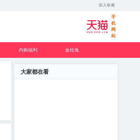
加入收藏
手
机
网
站
内购福利
金桔兔
大家都在看