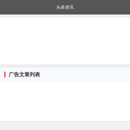
头条资讯
每日秒杀
每日爆品
电器城
国内超市
进口超市
内购福利
金桔兔
广告文章列表