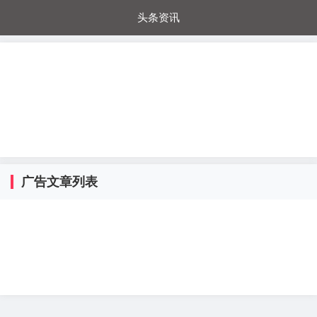
头条资讯
每日秒杀
每日爆品
电器城
国内超市
进口超市
内购福利
金桔兔
广告文章列表