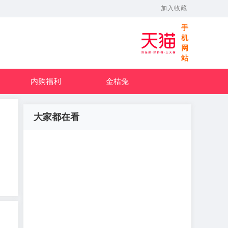
加入收藏
手
机
网
站
内购福利
金桔兔
大家都在看