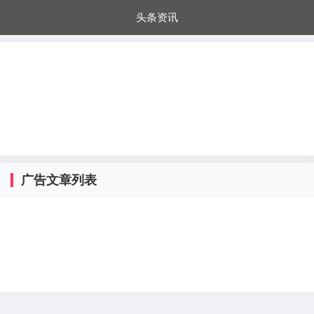
头条资讯
每日秒杀
每日爆品
电器城
国内超市
进口超市
内购福利
金桔兔
广告文章列表