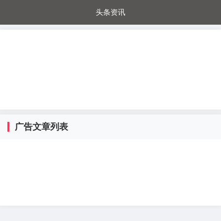
头条资讯
每日秒杀
每日爆品
电器城
国内超市
进口超市
内购福利
金桔兔
广告文章列表