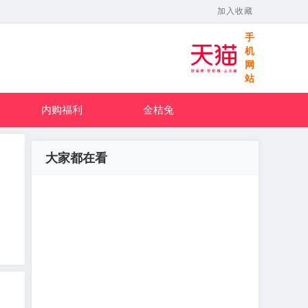
加入收藏
手
机
网
站
内购福利
金桔兔
大家都在看