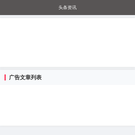
头条资讯
每日秒杀
每日爆品
电器城
国内超市
进口超市
内购福利
金桔兔
广告文章列表