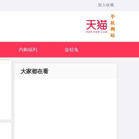
加入收藏
手
机
网
站
内购福利
金桔兔
大家都在看