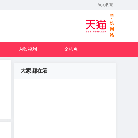
加入收藏
手
机
网
站
内购福利
金桔兔
大家都在看