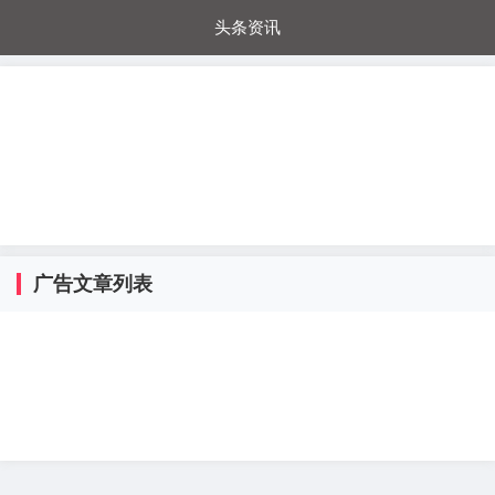
头条资讯
每日秒杀
每日爆品
电器城
国内超市
进口超市
内购福利
金桔兔
广告文章列表