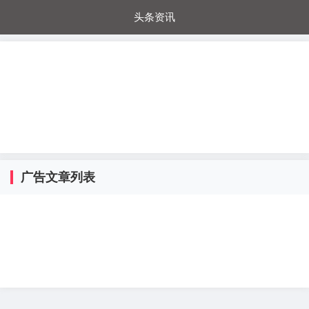
头条资讯
每日秒杀
每日爆品
电器城
国内超市
进口超市
内购福利
金桔兔
广告文章列表