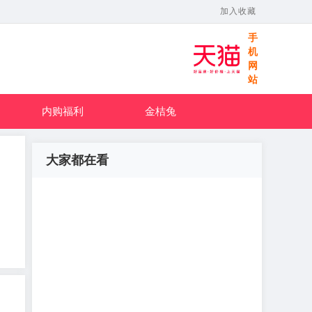
加入收藏
手
机
网
站
内购福利
金桔兔
大家都在看