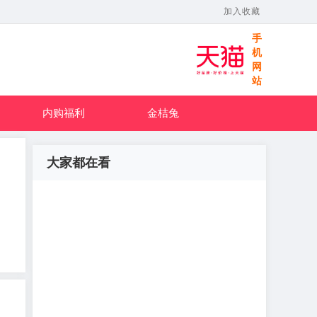
加入收藏
手
机
网
站
内购福利
金桔兔
大家都在看