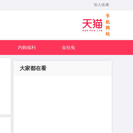
加入收藏
手
机
网
站
内购福利
金桔兔
大家都在看