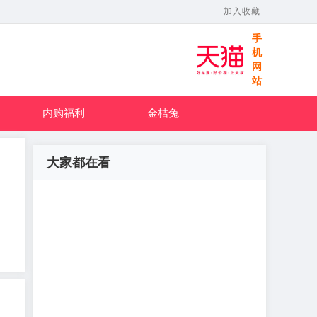
加入收藏
手
机
网
站
内购福利
金桔兔
大家都在看