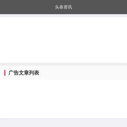
头条资讯
每日秒杀
每日爆品
电器城
国内超市
进口超市
内购福利
金桔兔
广告文章列表