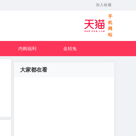
加入收藏
手
机
网
站
内购福利
金桔兔
大家都在看