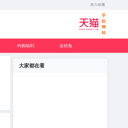
加入收藏
手
机
网
站
内购福利
金桔兔
大家都在看