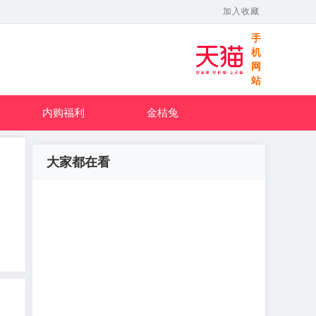
加入收藏
手
机
网
站
内购福利
金桔兔
大家都在看