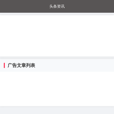
头条资讯
每日秒杀
每日爆品
电器城
国内超市
进口超市
内购福利
金桔兔
广告文章列表