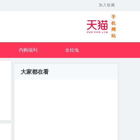
加入收藏
手
机
网
站
内购福利
金桔兔
大家都在看