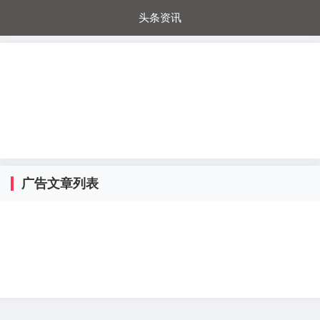
头条资讯
每日秒杀
每日爆品
电器城
国内超市
进口超市
内购福利
金桔兔
广告文章列表