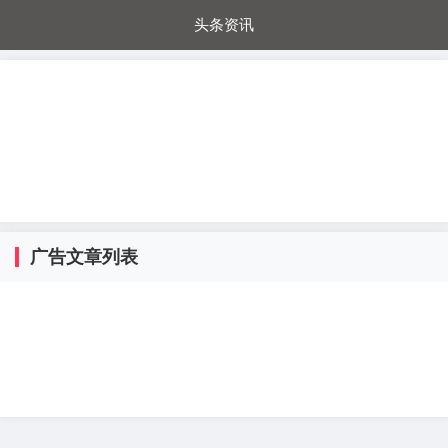
头条资讯
每日秒杀
每日爆品
电器城
国内超市
进口超市
内购福利
金桔兔
广告文章列表