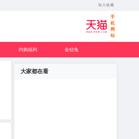
加入收藏
手
机
网
站
内购福利
金桔兔
大家都在看