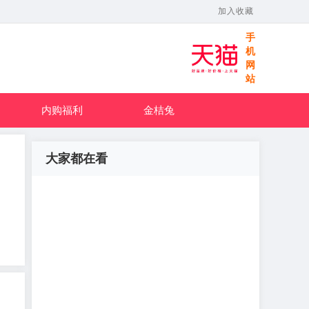
加入收藏
手
机
网
站
内购福利
金桔兔
大家都在看