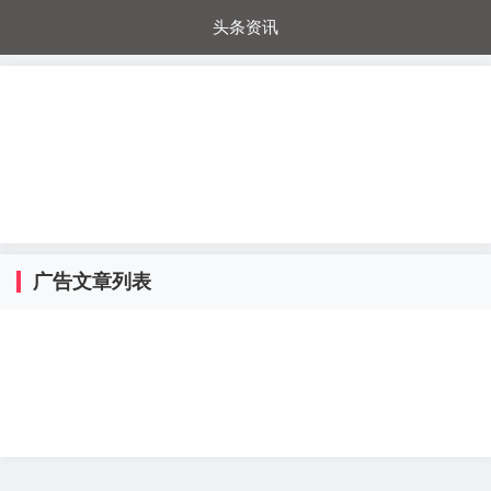
头条资讯
每日秒杀
每日爆品
电器城
国内超市
进口超市
内购福利
金桔兔
广告文章列表