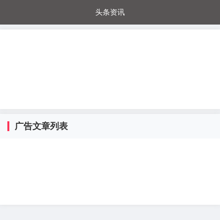
头条资讯
每日秒杀
每日爆品
电器城
国内超市
进口超市
内购福利
金桔兔
广告文章列表