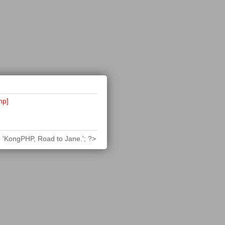
hp]
 'KongPHP, Road to Jane.'; ?>