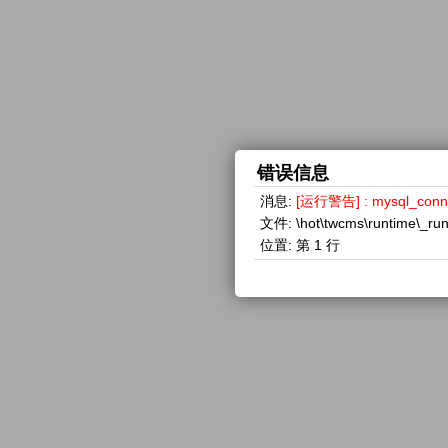
错误信息
消息:
[运行警告] : mysql_con
文件:
\hot\twcms\runtime\_ru
位置:
第 1 行