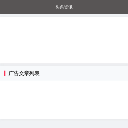
头条资讯
每日秒杀
每日爆品
电器城
国内超市
进口超市
内购福利
金桔兔
广告文章列表