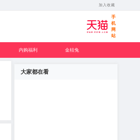
加入收藏
手
机
网
站
内购福利
金桔兔
大家都在看