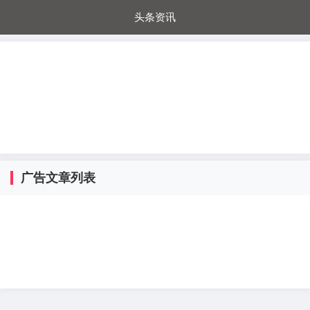
头条资讯
每日秒杀
每日爆品
电器城
国内超市
进口超市
内购福利
金桔兔
广告文章列表