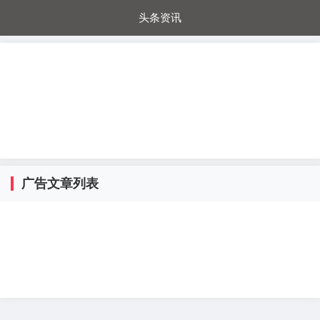
头条资讯
每日秒杀
每日爆品
电器城
国内超市
进口超市
内购福利
金桔兔
广告文章列表